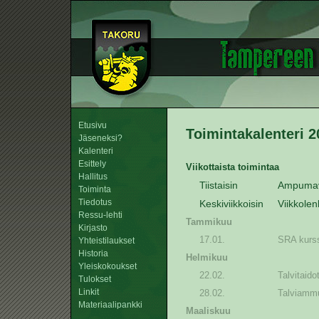
Etusivu
Toimintakalenteri 2
Jäseneksi?
Kalenteri
Esittely
Viikottaista toimintaa
Hallitus
Tiistaisin
Ampumav
Toiminta
Tiedotus
Keskiviikkoisin
Viikkole
Ressu-lehti
Tammikuu
Kirjasto
17.01.
SRA kur
Yhteistilaukset
Historia
Helmikuu
Yleiskokoukset
22.02.
Talvitaid
Tulokset
Linkit
28.02.
Talviam
Materiaalipankki
Maaliskuu