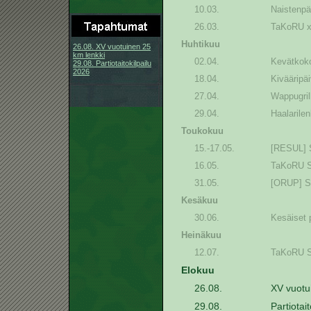
10.03.
Naistenp
26.03.
TaKoRU x
Huhtikuu
26.08. XV vuotuinen 25
km lenkki
02.04.
Kevätkok
29.08. Partiotaitokilpailu
2026
18.04.
Kivääripä
27.04.
Wappugri
29.04.
Haalarile
Toukokuu
15.-17.05.
[RESUL] 
16.05.
TaKoRU S
31.05.
[ORUP] 
Kesäkuu
30.06.
Kesäiset
Heinäkuu
12.07.
TaKoRU S
Elokuu
26.08.
XV vuotu
29.08.
Partiotai