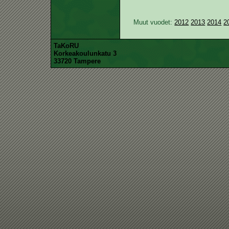
Muut vuodet:
2012
2013
2014
2
TaKoRU
Korkeakoulunkatu 3
33720 Tampere