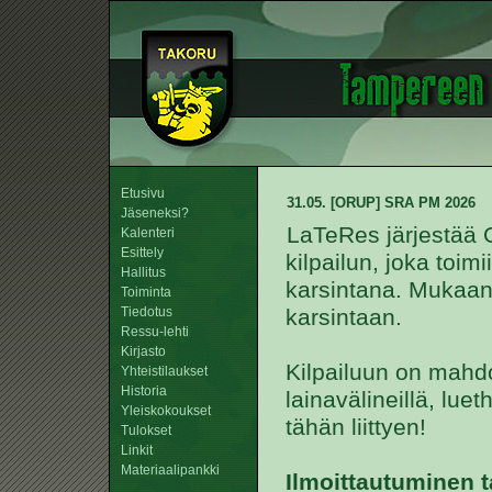
Etusivu
31.05. [ORUP] SRA PM 2026
Jäseneksi?
LaTeRes järjestää 
Kalenteri
Esittely
kilpailun, joka toi
Hallitus
karsintana. Mukaan 
Toiminta
Tiedotus
karsintaan.
Ressu-lehti
Kirjasto
Kilpailuun on mahdo
Yhteistilaukset
Historia
lainavälineillä, lue
Yleiskokoukset
tähän liittyen!
Tulokset
Linkit
Materiaalipankki
Ilmoittautuminen t