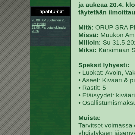
ja aukeaa 20.4. kl
täytetään ilmoitta
26.08. XV vuotuinen 25
km lenkki
Mitä:
ORUP SRA PM-
29.08. Partiotaitokilpailu
2026
Missä:
Muukon Amp
Milloin:
Su 31.5.20
Miksi:
Karsimaan SM
Speksit lyhyesti:
• Luokat: Avoin, Va
• Aseet: Kivääri & pi
• Rastit: 5
• Etäisyydet: kivää
• Osallistumismaksu:
Muista:
Tarvitset voimassa
yhdistyksen jäseny