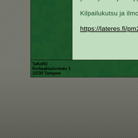
Kilpailukutsu ja ilm
https://lateres.fi/p
TaKoRU
Korkeakoulunkatu 3
33720 Tampere