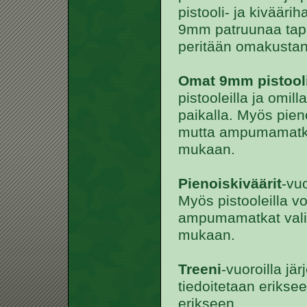
pistooli- ja kivääri
9mm patruunaa tapa
peritään omakustan
Omat 9mm pistooli
pistooleilla ja omill
paikalla. Myös pieno
mutta ampumamatkat
mukaan.
Pienoiskiväärit
-vu
Myös pistooleilla vo
ampumamatkat valit
mukaan.
Treeni
-vuoroilla jär
tiedoitetaan eriksee
erikseen.