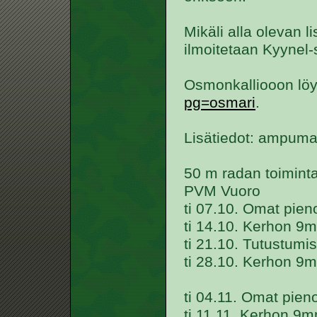
Mikäli alla olevan l
ilmoitetaan Kyynel-s
Osmonkalliooon löyd
pg=osmari
.
Lisätiedot: ampumat
50 m radan toimint
PVM Vuoro
ti 07.10. Omat pieno
ti 14.10. Kerhon 9m
ti 21.10. Tutustum
ti 28.10. Kerhon 9m
ti 04.11. Omat pieno
ti 11.11. Kerhon 9mm