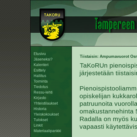
Etusivu
Tiistaisin: Ampumavuorot Osm
Jäseneksi?
TaKoRUn pienoispi
Kalenteri
Esittely
järjestetään tiistais
Hallitus
Toiminta
Tiedotus
Pienoispistooliammu
Ressu-lehti
opiskelijan kukkaro
Kirjasto
patruunoita vuorolla
Yhteistilaukset
Historia
omakustannehinta 5
Yleiskokoukset
Radalla on myös ku
Tulokset
vapaasti käytettävi
Linkit
Materiaalipankki