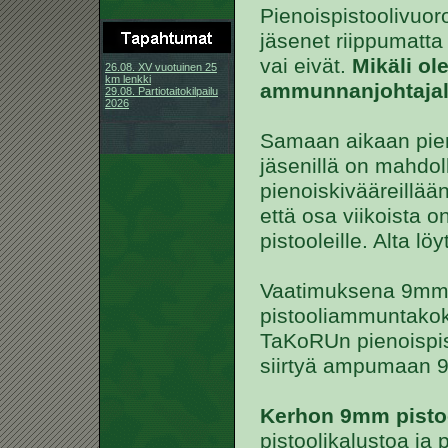
Pienoispistoolivuoro
jäsenet riippumatt
vai eivät.
Mikäli ole
26.08. XV vuotuinen 25
km lenkki
ammunnanjohtajall
29.08. Partiotaitokilpailu
2026
Samaan aikaan pie
jäsenillä on mahdo
pienoiskivääreillään
että osa viikoista o
pistooleille. Alta lö
Vaatimuksena 9mm 
pistooliammuntakok
TaKoRUn pienoispis
siirtyä ampumaan 9
Kerhon 9mm pistoo
pistoolikalustoa ja p