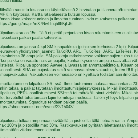
5880 Hollola
älvälän radoista kisassa on käytettävissä 2 hirvirataa ja tilannerata/toimint
/MPK:n käytössä. Kartta rata-alueesta kutsun lopussa.
Ennen kisaa kokoontuminen ja ilmoittautuminen linkin mukaisessa paikassa:
https://goo.gl/maps/mX7NwfTnq588KjLJ6
ilpailumaksu on 15e. Tätä ei peritä perjantaina kisan rakentamiseen osallist
aksetaan paikan päällä käteisellä.
ilpailussa on jaossa 4 kpl SM-kisapaikkoja (pohjoisen kerhoissa 2 kpl). Kilpai
seuraavien yhdistysten jäsenet: TaKoRU, ARU, TuKoRes, JARU, LaTeRes. Kilp
aksimissa 36 ampujalle. SM-paikkoja ratkaistaessa vakioampujien tulos tulla
Yksi paikka on varattu nais-ampujalle, kunhan kyseinen ampuja saavuttaa väh
isteistä. Kilpailua sponsoroi Aawee ja luvassa on arvontapalkintoja. Kisaan osa
luonnollisesti SRA-ampujastatus sekä voimassa oleva vakuutus, kuten RUL-pl
ampujavakuutus. Vakuutuksen voimassaolo on kyettävä todistamaan ilmoitta
lmoittautuminen kilpailuun SSI:ssä. Ilmoittautuminen aukeaa maanantaina 23
inkin takaa ja paikat täytetään ilmoittautumisjärjestyksessä. Mikäli ilmoittau
ilpailuun, PERU osallistumisesi SSI:ssä tai mörökölli sinut vieköön. Mikäli sin
let tervetullut tutustumaan lajiin toimitsijan roolissa. Tällöin yhteys kilpailun j
lmoittautumista. Squaditus tehdään paikan päällä.
ttps://shootnscoreit.com/event/22/15043/
ilpailussa tullaan ampumaan kiväärillä ja pistoolilla tällä tietoa 5 rastia. Amp
ax 100m ja pistoolilla max 30m. Rastikuvaukset pyritään lähettämään ilmoittaut
iimeistään viikkoa ennen kilpailua.