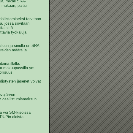
tua, mikäli SRA-
n mukaan, paitsi
hdollistamiseksi tarvitaan
mä, jossa sovitaan
ta siitä
ttavia työkaluja:
ailuun ja sinulla on SRA-
mareiden määrä ja
aina illalla.
 ja makuupussilla ym.
ollisuus.
distysten jäsenet voivat
vajärven
en osallistumismaksun
a voi SM-kisoissa
RUPin alaista