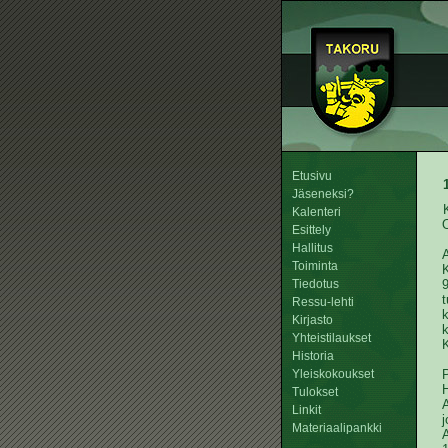
Etusivu
Jäseneksi?
Kalenteri
O
Esittely
Hallitus
Toiminta
K
Tiedotus
9
t
Ressu-lehti
k
Kirjasto
Yhteistilaukset
K
Historia
Yleiskokoukset
Tulokset
A
Linkit
j
Materiaalipankki