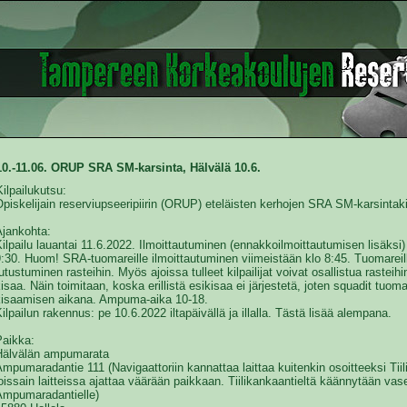
10.-11.06. ORUP SRA SM-karsinta, Hälvälä 10.6.
Kilpailukutsu:
piskelijain reserviupseeripiirin (ORUP) eteläisten kerhojen SRA SM-karsintaki
Ajankohta:
ilpailu lauantai 11.6.2022. Ilmoittautuminen (ennakkoilmoittautumisen lisäksi)
:30. Huom! SRA-tuomareille ilmoittautuminen viimeistään klo 8:45. Tuomareill
utustuminen rasteihin. Myös ajoissa tulleet kilpailijat voivat osallistua rastei
isaa. Näin toimitaan, koska erillistä esikisaa ei järjestetä, joten squadit tuoma
kisaamisen aikana. Ampuma-aika 10-18.
ilpailun rakennus: pe 10.6.2022 iltapäivällä ja illalla. Tästä lisää alempana.
Paikka:
Hälvälän ampumarata
mpumaradantie 111 (Navigaattoriin kannattaa laittaa kuitenkin osoitteeksi Tii
oissain laitteissa ajattaa väärään paikkaan. Tiilikankaantieltä käännytään va
Ampumaradantielle)