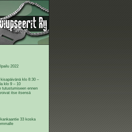
lpailu 2022
 kisapäivänä klo 8:30 –
a klo 9 – 10
hin tutustumiseen ennen
roivat itse itsensä
likankaantie 33 koska
semmalle