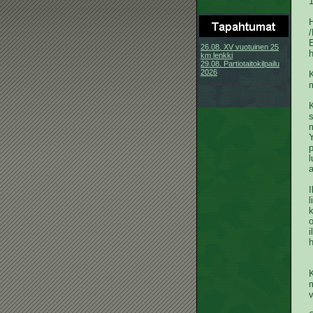
1
H
26.08. XV vuotuinen 25
km lenkki
29.08. Partiotaitokilpailu
2026
K
m
K
m
p
I
l
k
o
i
h
K
m
v