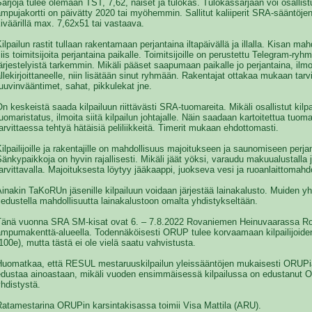
arjoja tulee olemaan TST, 7,62, naiset ja tulokas. Tulokassarjaan voi osallis
mpujakortti on päivätty 2020 tai myöhemmin. Sallitut kaliiperit SRA-sääntöje
iväärillä max. 7,62x51 tai vastaava.
ilpailun rastit tullaan rakentamaan perjantaina iltapäivällä ja illalla. Kisan ma
iis toimitsijoita perjantaina paikalle. Toimitsijoille on perustettu Telegram-ryh
ärjestelyistä tarkemmin. Mikäli pääset saapumaan paikalle jo perjantaina, ilmoi
llekirjoittaneelle, niin lisätään sinut ryhmään. Rakentajat ottakaa mukaan tarvi
uuvinvääntimet, sahat, pikkulekat jne.
n keskeistä saada kilpailuun riittävästi SRA-tuomareita. Mikäli osallistut kilp
uomaristatus, ilmoita siitä kilpailun johtajalle. Näin saadaan kartoitettua tuo
arvittaessa tehtyä hätäisiä peliliikkeitä. Timerit mukaan ehdottomasti.
ilpailijoille ja rakentajille on mahdollisuus majoitukseen ja saunomiseen perjant
änkypaikkoja on hyvin rajallisesti. Mikäli jäät yöksi, varaudu makuualustalla
arvittavalla. Majoituksesta löytyy jääkaappi, juokseva vesi ja ruoanlaittomahd
inakin TaKoRUn jäsenille kilpailuun voidaan järjestää lainakalusto. Muiden yh
iedustella mahdollisuutta lainakalustoon omalta yhdistykseltään.
Tänä vuonna SRA SM-kisat ovat 6. – 7.8.2022 Rovaniemen Heinuvaarassa Ro
ampumakenttä-alueella. Todennäköisesti ORUP tulee korvaamaan kilpailijoid
100e), mutta tästä ei ole vielä saatu vahvistusta.
Huomatkaa, että RESUL mestaruuskilpailun yleissääntöjen mukaisesti ORUPi
edustaa ainoastaan, mikäli vuoden ensimmäisessä kilpailussa on edustanut O
hdistystä.
Ratamestarina ORUPin karsintakisassa toimii Visa Mattila (ARU).