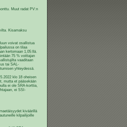
amonttu. Muut radat PV:n
uvilta. Kisamaksu
luun voivat osallistua
ailussa on tilaa
an kertomaan 1,05:llä.
intään 75 % voittajan
llistujilta vaaditaan
us tai SAL-
utumisen yhteydessä.
.5.2022 klo 18 oheisen
dut, mutta et pääsekään
ulla ei ole SRA-korttia,
ohtajaan, ei SSI-
umaetäisyydet kiväärillä
uneille kilpailijoille