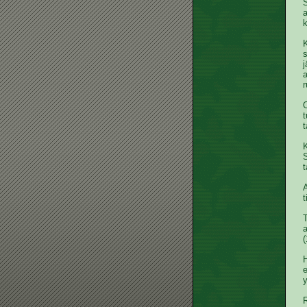
S
a
k
K
s
j
a
r
O
t
t
K
S
t
A
t
(
y