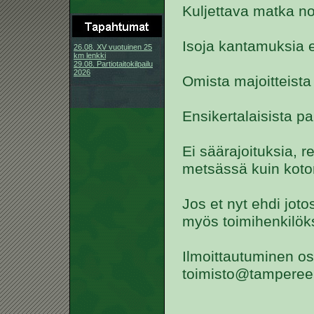
Kuljettava matka n
Isoja kantamuksia ei
26.08. XV vuotuinen 25
km lenkki
29.08. Partiotaitokilpailu
2026
Omista majoitteista 
Ensikertalaisista pa
Ei säärajoituksia, 
metsässä kuin koto
Jos et nyt ehdi joto
myös toimihenkilöks
Ilmoittautuminen os
toimisto@tampereenr