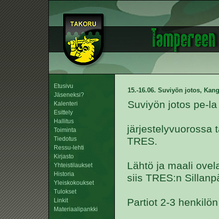
Etusivu
15.-16.06. Suviyön jotos, Kan
Jäseneksi?
Suviyön jotos pe-l
Kalenteri
Esittely
Hallitus
järjestelyvuorossa t
Toiminta
Tiedotus
TRES.
Ressu-lehti
Kirjasto
Lähtö ja maali ovel
Yhteistilaukset
Historia
siis TRES:n Sillanp
Yleiskokoukset
Tulokset
Partiot 2-3 henkilön
Linkit
Materiaalipankki